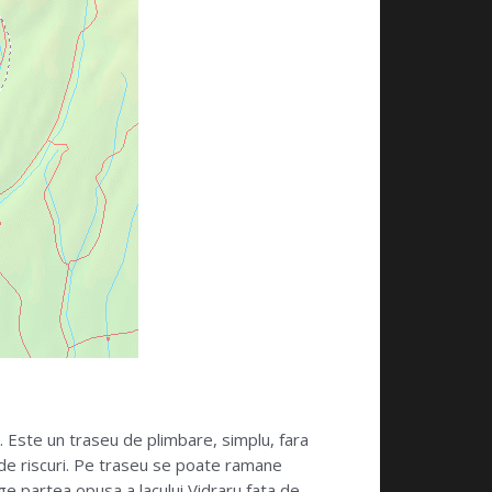
. Este un traseu de plimbare, simplu, fara
fel de riscuri. Pe traseu se poate ramane
e partea opusa a lacului Vidraru fata de