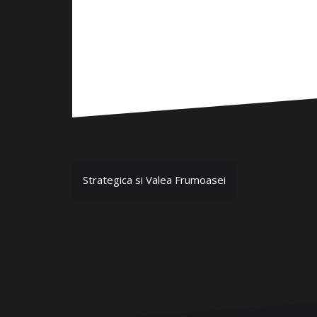
P
Strategica si Valea Frumoasei
o
s
t
n
a