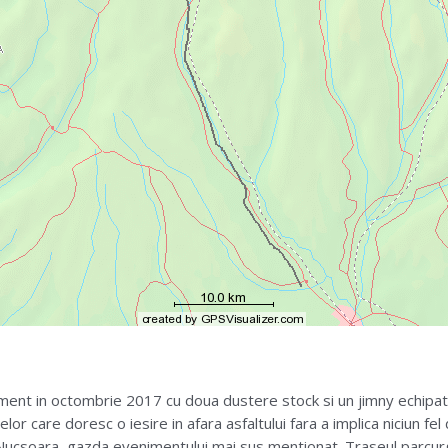
niment in octombrie 2017 cu doua dustere stock si un jimny echipat
 celor care doresc o iesire in afara asfaltului fara a implica niciun 
Nucsoara, gazda evenimentului mai sus mentionat. Traseul parcurg